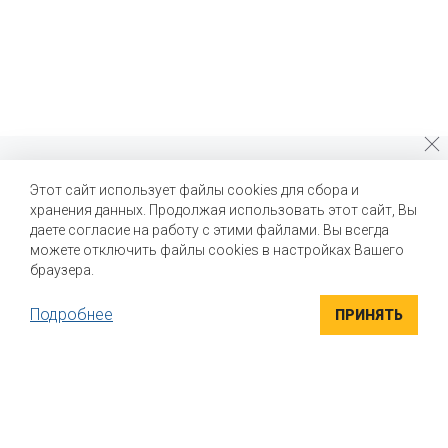
Почему стоит выбрать нас?
Этот сайт использует файлы cookies для сбора и
хранения данных. Продолжая использовать этот сайт, Вы
Мы помогаем нашим клиентам создавать новые вкусы и
улучшать выпускаемые продукты
даете согласие на работу с этими файлами. Вы всегда
можете отключить файлы cookies в настройках Вашего
браузера.
Подробнее
ПРИНЯТЬ
ВЫСОКОКАЧЕСТВЕННЫЕ ИНГРЕДИЕНТЫ
Компания "Маком РУС" поставляет высококачественные
натуральные вкусоароматические ингредиенты для пищевой
промышленности. Вся продукция сертифицирована