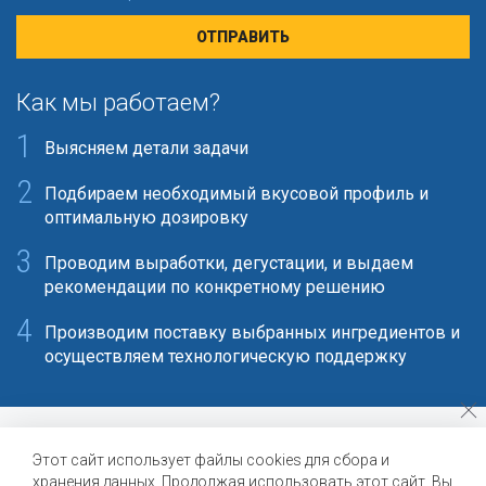
Как мы работаем?
Выясняем детали задачи
Подбираем необходимый вкусовой профиль и
оптимальную дозировку
Проводим выработки, дегустации, и выдаем
рекомендации по конкретному решению
Производим поставку выбранных ингредиентов и
осуществляем технологическую поддержку
105082 Москва, Рубцовская набережная д.4 корп.2
Этот сайт использует файлы cookies для сбора и
хранения данных. Продолжая использовать этот сайт, Вы