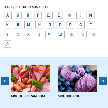
ИНГРЕДИЕНТЫ ПО АЛФАВИТУ
А
Б
В
Г
Д
Е
Ж
З
И
К
Л
М
Н
О
П
Р
С
Т
У
Ф
Х
Ц
Ч
Ш
Щ
Э
Ю
Я
МЯСОПЕРЕРАБОТКА
МОРОЖЕНОЕ