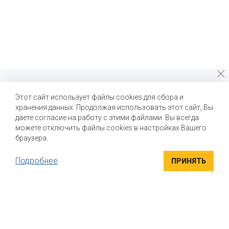
Почему стоит выбрать нас?
Этот сайт использует файлы cookies для сбора и
хранения данных. Продолжая использовать этот сайт, Вы
Мы помогаем нашим клиентам создавать новые вкусы и
улучшать выпускаемые продукты
даете согласие на работу с этими файлами. Вы всегда
можете отключить файлы cookies в настройках Вашего
браузера.
Подробнее
ПРИНЯТЬ
ВЫСОКОКАЧЕСТВЕННЫЕ ИНГРЕДИЕНТЫ
Компания "Маком РУС" поставляет высококачественные
натуральные вкусоароматические ингредиенты для пищевой
промышленности. Вся продукция сертифицирована