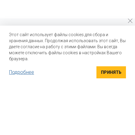
Почему стоит выбрать нас?
Этот сайт использует файлы cookies для сбора и
хранения данных. Продолжая использовать этот сайт, Вы
Мы помогаем нашим клиентам создавать новые вкусы и
улучшать выпускаемые продукты
даете согласие на работу с этими файлами. Вы всегда
можете отключить файлы cookies в настройках Вашего
браузера.
Подробнее
ПРИНЯТЬ
ВЫСОКОКАЧЕСТВЕННЫЕ ИНГРЕДИЕНТЫ
Компания "Маком РУС" поставляет высококачественные
натуральные вкусоароматические ингредиенты для пищевой
промышленности. Вся продукция сертифицирована