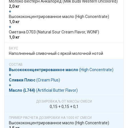
Молоко Вестерн Анкалоред​​ (Milk Buds Western Uncolored)
2,0 кг
+
​​ Высоко­­концентри­рован­ное масло​​ (High Concentrate)
1,0 кг
+
​​ Сметана D703​​ (​Natural Sour Cream Flavor, WONF)
1,0 кг
Наполненный сливочный с яркой молочной нотой
Высоко­­концентри­рован­ное масло
​​ (High Concentrate)
+
Сливки Плюс
​​ (Cream Plus)
+
Масло (L744)
​​ (Artificial Butter Flavor)
0,15 + 0,15 + 0,1
Высоко­­концентри­рован­ное масло​​ (High Concentrate)
1,5 кг