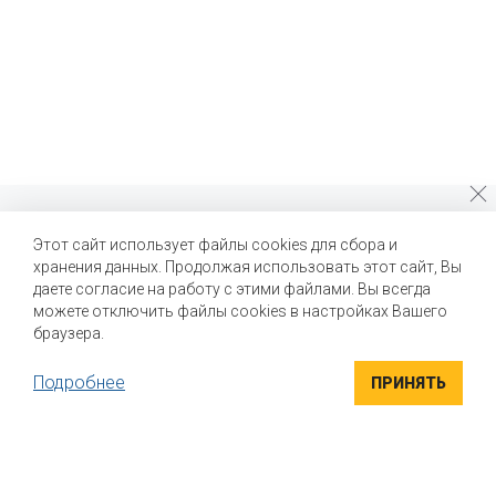
Почему стоит выбрать нас?
Этот сайт использует файлы cookies для сбора и
хранения данных. Продолжая использовать этот сайт, Вы
Мы помогаем нашим клиентам создавать новые вкусы и
улучшать выпускаемые продукты
даете согласие на работу с этими файлами. Вы всегда
можете отключить файлы cookies в настройках Вашего
браузера.
Подробнее
ПРИНЯТЬ
ВЫСОКОКАЧЕСТВЕННЫЕ ИНГРЕДИЕНТЫ
Компания "Маком РУС" поставляет высококачественные
натуральные вкусоароматические ингредиенты для пищевой
промышленности. Вся продукция сертифицирована