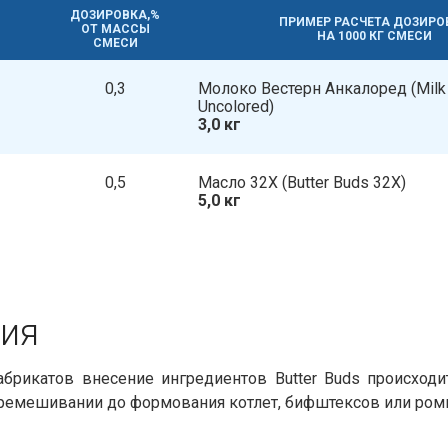
ДОЗИРОВКА,%
ПРИМЕР РАСЧЕТА ДОЗИРО
ОТ МАССЫ
НА 1000 КГ СМЕСИ
СМЕСИ
0,3
Молоко Вестерн Анкалоред​​ (Milk
Uncolored)
3,0 кг
0,5
Масло 32Х​​ (Butter Buds 32X)
5,0 кг
я​​
брикатов внесение ингредиентов Butter Buds происход
ремешивании до формования котлет, бифштексов или ром