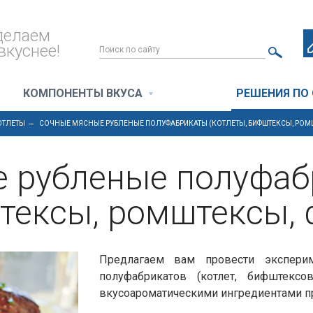
делаем
вкуснее!
КОМПОНЕНТЫ ВКУСА
РЕШЕНИЯ ПО
ОТЛЕТЫ
СОЧНЫЕ МЯСНЫЕ РУБЛЕНЫЕ ПОЛУФАБРИКАТЫ (КОТЛЕТЫ, БИФШТЕКСЫ, РОМ
 рубленые полуфа
штексы, ромштексы,
Предлагаем вам провести экспери
полуфабрикатов (котлет, бифштекс
вкусоароматическими ингредиентами про