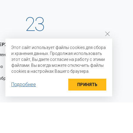
23
ЕРЖКА
ГОДА НА РЫНКЕ
Этот сайт использует файлы cookies для сбора
и хранения данных. Продолжая использовать
менению
С 2003 года мы являемся
этот сайт, Вы даете согласие на работу с этими
официальными представителями
файлами. Вы всегда можете отключить файлы
во для
производителей на территории
cookies в настройках Вашего браузера.
Российской Федерации и стран
разцы
Таможенного союза и осуществляем
Подробнее
прямые поставки ингредиентов
ПРИНЯТЬ
 мы работаем?