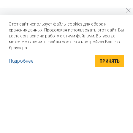
Почему стоит выбрать нас?
Этот сайт использует файлы cookies для сбора и
хранения данных. Продолжая использовать этот сайт, Вы
Мы помогаем нашим клиентам создавать новые вкусы и
улучшать выпускаемые продукты
даете согласие на работу с этими файлами. Вы всегда
можете отключить файлы cookies в настройках Вашего
браузера.
Подробнее
ПРИНЯТЬ
ВЫСОКОКАЧЕСТВЕННЫЕ ИНГРЕДИЕНТЫ
Компания "Маком РУС" поставляет высококачественные
натуральные вкусоароматические ингредиенты для пищевой
промышленности. Вся продукция сертифицирована
УНИКАЛЬНЫЕ РЕШЕНИЯ