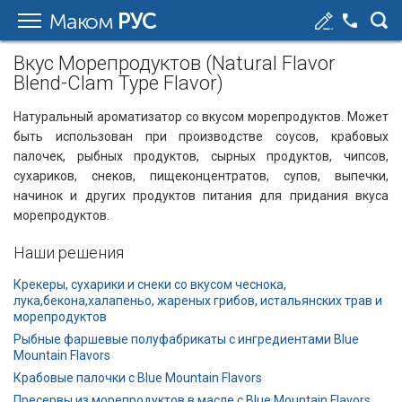
Маком
РУС
Вкус Морепродуктов (Natural Flavor
Blend-Clam Type Flavor)
Натуральный ароматизатор со вкусом морепродуктов. Может
быть использован при производстве соусов, крабовых
палочек, рыбных продуктов, сырных продуктов, чипсов,
сухариков, снеков, пищеконцентратов, супов, выпечки,
начинок и других продуктов питания для придания вкуса
морепродуктов.
Наши решения
Крекеры, сухарики и снеки со вкусом чеснока,
лука,бекона,халапеньо, жареных грибов, истальянских трав и
морепродуктов
Рыбные фаршевые полуфабрикаты с ингредиентами Blue
Mountain Flavors
Крабовые палочки с Blue Mountain Flavors
Пресервы из морепродуктов в масле с Blue Mountain Flavors