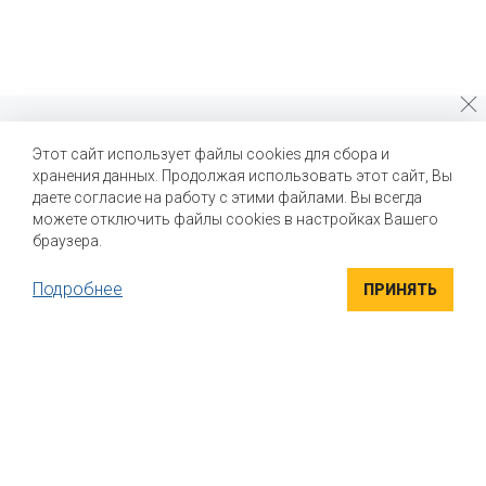
Почему стоит выбрать нас?
Этот сайт использует файлы cookies для сбора и
хранения данных. Продолжая использовать этот сайт, Вы
Мы помогаем нашим клиентам создавать новые вкусы и
улучшать выпускаемые продукты
даете согласие на работу с этими файлами. Вы всегда
можете отключить файлы cookies в настройках Вашего
браузера.
Подробнее
ПРИНЯТЬ
ВЫСОКОКАЧЕСТВЕННЫЕ ИНГРЕДИЕНТЫ
Компания "Маком РУС" поставляет высококачественные
натуральные вкусоароматические ингредиенты для пищевой
промышленности. Вся продукция сертифицирована