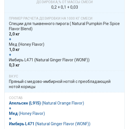
0,2 + 0,1 + 0,03
Специи для тыквенного пирога​​ (​ Natural Pumpkin Pie Spice
Flavor Blend)
2,0 кг
+
​​ Мед​​ (Honey Flavor)
1,0 кг
+
​​ Имбирь L471​​ (Natural Ginger Flavor (WONF))
0,3 кг
Пряный с медово-имбирной нотой с преобладающей
нотой корицы
Апельсин (L915)
​​ (Natural Orange Flavor)
+
Мед
​​ (Honey Flavor)
+
Имбирь L471
​​ (Natural Ginger Flavor (WONF))