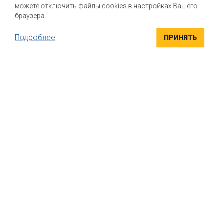
можете отключить файлы cookies в настройках Вашего
браузера.
Подробнее
ПРИНЯТЬ
ВЫСОКОКАЧЕСТВЕННЫЕ ИНГРЕДИЕНТЫ
Компания "Маком РУС" поставляет высококачественные
натуральные вкусоароматические ингредиенты для пищевой
промышленности. Вся продукция сертифицирована
УНИКАЛЬНЫЕ РЕШЕНИЯ
Индивидуальный подход к каждому клиенту. Если вы ищете
варианты, как придать своему продукту безупречный вкус, мы
поможем найти решение именно для вас, подобрать
правильную комбинацию и дозировку