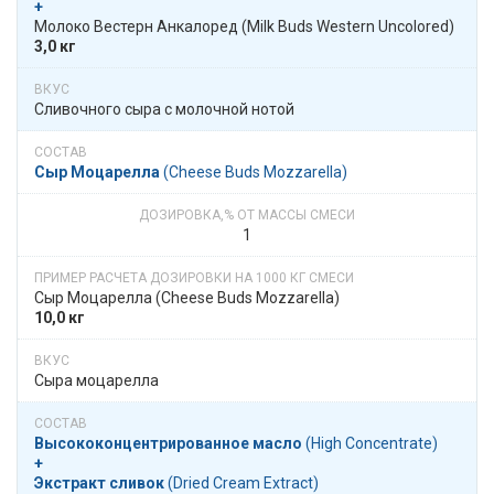
+
​​ Молоко Вестерн Анкалоред​​ (Milk Buds Western Uncolored)
3,0 кг
Сливочного сыра с молочной нотой
Сыр Моцарелла
​​ (Cheese Buds Mozzarella)
1
Сыр Моцарелла​​ (Cheese Buds Mozzarella)
10,0 кг
Сыра моцарелла
Высоко­­концентри­рован­ное масло
​​ (High Concentrate)
+
Экстракт сливок
​​ (Dried Cream Extract)