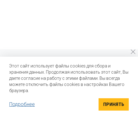
Почему стоит выбрать нас?
Этот сайт использует файлы cookies для сбора и
хранения данных. Продолжая использовать этот сайт, Вы
Мы помогаем нашим клиентам создавать новые вкусы и
улучшать выпускаемые продукты
даете согласие на работу с этими файлами. Вы всегда
можете отключить файлы cookies в настройках Вашего
браузера.
Подробнее
ПРИНЯТЬ
ВЫСОКОКАЧЕСТВЕННЫЕ ИНГРЕДИЕНТЫ
Компания "Маком РУС" поставляет высококачественные
натуральные вкусоароматические ингредиенты для пищевой
промышленности. Вся продукция сертифицирована