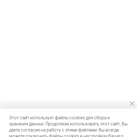
Почему стоит выбрать нас?
Этот сайт использует файлы cookies для сбора и
хранения данных. Продолжая использовать этот сайт, Вы
Мы помогаем нашим клиентам создавать новые вкусы и
улучшать выпускаемые продукты
даете согласие на работу с этими файлами. Вы всегда
можете отключить файлы cookies в настройках Вашего