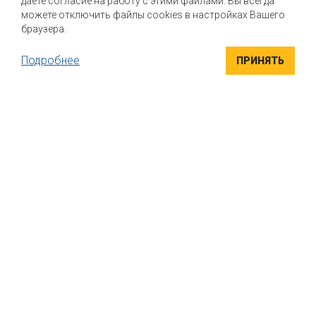
даете согласие на работу с этими файлами. Вы всегда
можете отключить файлы cookies в настройках Вашего
браузера.
Подробнее
ПРИНЯТЬ
ВЫСОКОКАЧЕСТВЕННЫЕ ИНГРЕДИЕНТЫ
Компания "Маком РУС" поставляет высококачественные
натуральные вкусоароматические ингредиенты для пищевой
промышленности. Вся продукция сертифицирована
УНИКАЛЬНЫЕ РЕШЕНИЯ
Индивидуальный подход к каждому клиенту. Если вы ищете
варианты, как придать своему продукту безупречный вкус, мы
поможем найти решение именно для вас, подобрать
правильную комбинацию и дозировку