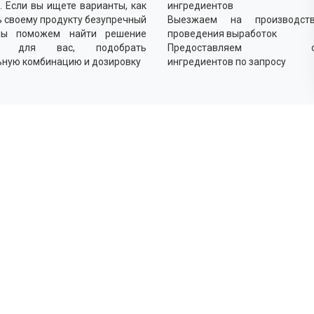
. Если вы ищете варианты, как
ингредиентов
 своему продукту безупречный
Выезжаем на производст
мы поможем найти решение
проведения выработок
о для вас, подобрать
Предоставляем об
ьную комбинацию и дозировку
ингредиентов по запросу
Как
Выясн
Подби
оптим
Прово