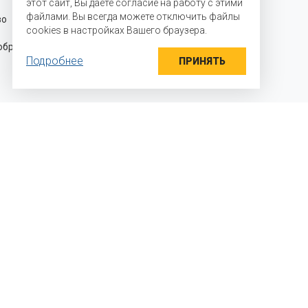
этот сайт, Вы даете согласие на работу с этими
официальными представителями
файлами. Вы всегда можете отключить файлы
во для
производителей на территории
cookies в настройках Вашего браузера.
Российской Федерации и стран
разцы
Таможенного союза и осуществляем
Подробнее
прямые поставки ингредиентов
ПРИНЯТЬ
 мы работаем?
яем детали задачи
раем необходимый вкусовой профиль и
альную дозировку
дим выработки, дегустации, и выдаем