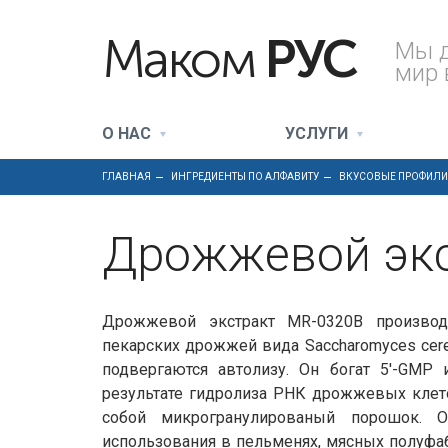
Маком
РУС
Мы 
мир 
О НАС
УСЛУГИ
ГЛАВНАЯ
ИНГРЕДИЕНТЫ ПО АЛФАВИТУ
ВКУСОВЫЕ ПРОФИЛИ
Дрожжевой экс
Дрожжевой экстракт MR-0320B производ
пекарских дрожжей вида Saccharomyces cer
подвергаются автолизу. Он богат 5'-GMP 
результате гидролиза РНК дрожжевых клет
собой микрогранулированый порошок. 
использования в пельменях, мясных полуфаб