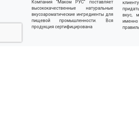
Компания "Маком РУС" поставляет
клиенту
высококачественные натуральные
придать
вкусоароматические ингредиенты для
вкус, 
пищевой промышленности. Вся
именн
продукция сертифицирована
правил
Напишите нам