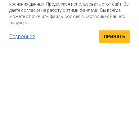
хранения данных. Продолжая использовать этот сайт, Вы
Мы помогаем нашим клиентам создавать новые вкусы и
улучшать выпускаемые продукты
даете согласие на работу с этими файлами. Вы всегда
можете отключить файлы cookies в настройках Вашего
браузера.
Подробнее
ПРИНЯТЬ
ВЫСОКОКАЧЕСТВЕННЫЕ ИНГРЕДИЕНТЫ
Компания "Маком РУС" поставляет высококачественные
натуральные вкусоароматические ингредиенты для пищевой
промышленности. Вся продукция сертифицирована
УНИКАЛЬНЫЕ РЕШЕНИЯ
Индивидуальный подход к каждому клиенту. Если вы ищете
варианты, как придать своему продукту безупречный вкус, мы
поможем найти решение именно для вас, подобрать
правильную комбинацию и дозировку