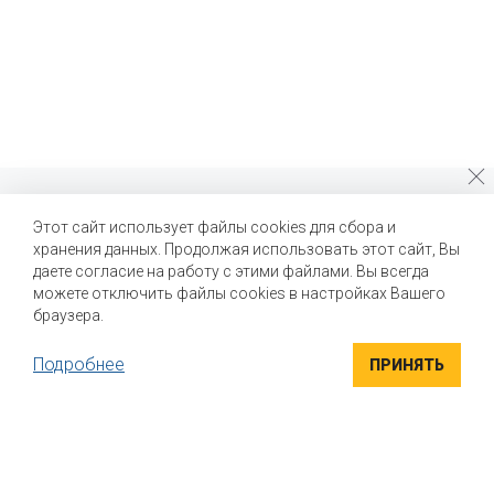
Почему стоит выбрать нас?
Этот сайт использует файлы cookies для сбора и
хранения данных. Продолжая использовать этот сайт, Вы
Мы помогаем нашим клиентам создавать новые вкусы и
улучшать выпускаемые продукты
даете согласие на работу с этими файлами. Вы всегда
можете отключить файлы cookies в настройках Вашего
браузера.
Подробнее
ПРИНЯТЬ
ВЫСОКОКАЧЕСТВЕННЫЕ ИНГРЕДИЕНТЫ
Компания "Маком РУС" поставляет высококачественные
натуральные вкусоароматические ингредиенты для пищевой
промышленности. Вся продукция сертифицирована