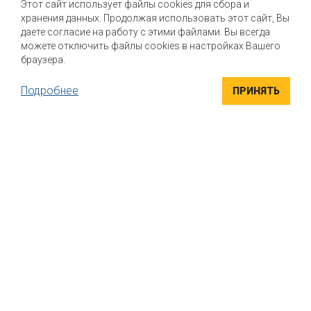
Этот сайт использует файлы cookies для сбора и
хранения данных. Продолжая использовать этот сайт, Вы
Мы помогаем нашим клиентам создавать новые вкусы и
улучшать выпускаемые продукты
даете согласие на работу с этими файлами. Вы всегда
можете отключить файлы cookies в настройках Вашего
браузера.
Подробнее
ПРИНЯТЬ
ВЫСОКОКАЧЕСТВЕННЫЕ ИНГРЕДИЕНТЫ
Компания "Маком РУС" поставляет высококачественные
натуральные вкусоароматические ингредиенты для пищевой
промышленности. Вся продукция сертифицирована
УНИКАЛЬНЫЕ РЕШЕНИЯ
Индивидуальный подход к каждому клиенту. Если вы ищете
варианты, как придать своему продукту безупречный вкус, мы
поможем найти решение именно для вас, подобрать