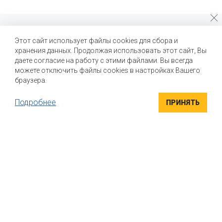
Почему стоит выбрать нас?
Этот сайт использует файлы cookies для сбора и
хранения данных. Продолжая использовать этот сайт, Вы
Мы помогаем нашим клиентам создавать новые вкусы и
улучшать выпускаемые продукты
даете согласие на работу с этими файлами. Вы всегда
можете отключить файлы cookies в настройках Вашего
браузера.
Подробнее
ПРИНЯТЬ
ВЫСОКОКАЧЕСТВЕННЫЕ ИНГРЕДИЕНТЫ
Компания "Маком РУС" поставляет высококачественные
натуральные вкусоароматические ингредиенты для пищевой
промышленности. Вся продукция сертифицирована
УНИКАЛЬНЫЕ РЕШЕНИЯ