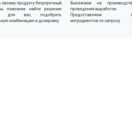
 своему продукту безупречный
Выезжаем на производст
мы поможем найти решение
проведения выработок
о для вас, подобрать
Предоставляем об
ьную комбинацию и дозировку
ингредиентов по запросу
Как
Выясн
Подби
оптим
Прово
реком