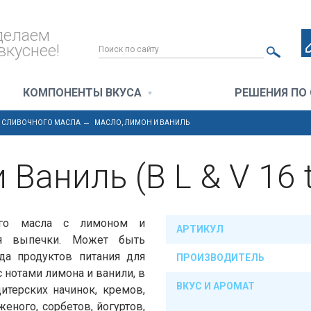
делаем
вкуснее!
КОМПОНЕНТЫ ВКУСА
РЕШЕНИЯ ПО
И СЛИВОЧНОГО МАСЛА
МАСЛО, ЛИМОН И ВАНИЛЬ
Ваниль (B L & V 16 t
ного масла с лимоном и
АРТИКУЛ
ля выпечки. Может быть
да продуктов питания для
ПРОИЗВОДИТЕЛЬ
 нотами лимона и ванили, в
ВКУС И АРОМАТ
итерских начинок, кремов,
еного, сорбетов, йогуртов,