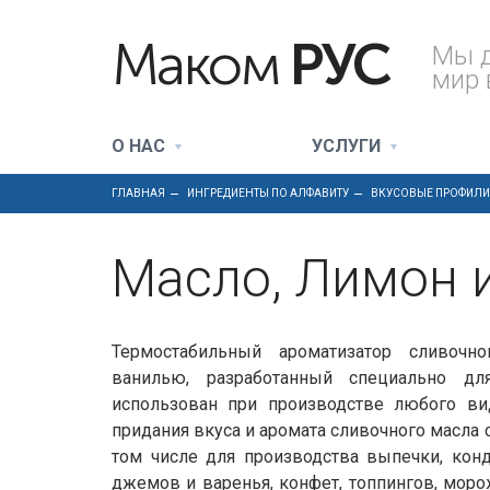
Маком
РУС
Мы 
мир 
О НАС
УСЛУГИ
ГЛАВНАЯ
ИНГРЕДИЕНТЫ ПО АЛФАВИТУ
ВКУСОВЫЕ ПРОФИЛ
Масло, Лимон и 
Термостабильный ароматизатор сливоч
ванилью, разработанный специально д
использован при производстве любого ви
придания вкуса и аромата сливочного масла с
том числе для производства выпечки, конд
джемов и варенья, конфет, топпингов, морож