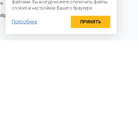
файлами. Вы всегда можете отключить файлы
во для
производителей на территории
cookies в настройках Вашего браузера.
Российской Федерации и стран
разцы
Таможенного союза и осуществляем
Подробнее
прямые поставки ингредиентов
ПРИНЯТЬ
 мы работаем?
яем детали задачи
раем необходимый вкусовой профиль и
альную дозировку
дим выработки, дегустации, и выдаем
ендации по конкретному решению