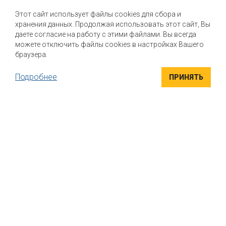
Почему стоит выбрать нас?
Этот сайт использует файлы cookies для сбора и
хранения данных. Продолжая использовать этот сайт, Вы
Мы помогаем нашим клиентам создавать новые вкусы и
улучшать выпускаемые продукты
даете согласие на работу с этими файлами. Вы всегда
можете отключить файлы cookies в настройках Вашего
браузера.
Подробнее
ПРИНЯТЬ
ВЫСОКОКАЧЕСТВЕННЫЕ ИНГРЕДИЕНТЫ
Компания "Маком РУС" поставляет высококачественные
натуральные вкусоароматические ингредиенты для пищевой
промышленности. Вся продукция сертифицирована
УНИКАЛЬНЫЕ РЕШЕНИЯ
Индивидуальный подход к каждому клиенту. Если вы ищете
варианты, как придать своему продукту безупречный вкус, мы